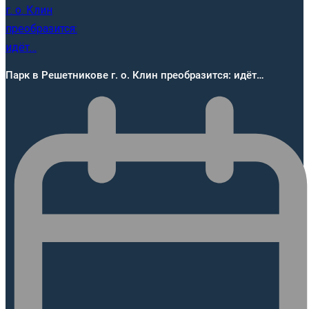
Парк в Решетникове г. о. Клин преобразится: идёт…