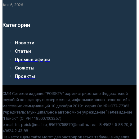
Авг 6, 2026
Категории
Новости
Статьи
Прямые эфиры
Сюжеты
Проекты
СМИ Сетевое издание "POISKTV" зарегистрировано Федеральной
службой по надзору в сфере связи, информационных технологий и
массовых коммуникаций 10 декабря 2019г. серия Эл №ФС77-77363.
Учредитель: Муниципальное автономное учреждение "Телевидение
"Поиск"" (ОГРН 1185007003257)
e-mail: tnt-poisk@mail.ru, 89670758870@mail.ru; тел.: 8-49624-5-88-70, 8-
49624-2-43-88
На настоящем сайте могут демонстрироваться табачные изделия.