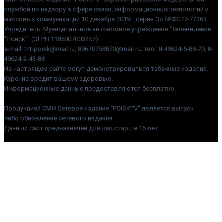
службой по надзору в сфере связи, информационных технологий и
массовых коммуникаций 10 декабря 2019г. серия Эл №ФС77-77363.
Учредитель: Муниципальное автономное учреждение "Телевидение
"Поиск"" (ОГРН 1185007003257)
e-mail: tnt-poisk@mail.ru, 89670758870@mail.ru; тел.: 8-49624-5-88-70, 8-
49624-2-43-88
На настоящем сайте могут демонстрироваться табачные изделия.
Курение вредит вашему здоровью.
Информационные данные предоставляются бесплатно.
Продукцией СМИ Сетевое издание "POISKTV" является выпуск
либо обновление сетевого издания.
Данный сайт предназначен для лиц старше 16 лет.