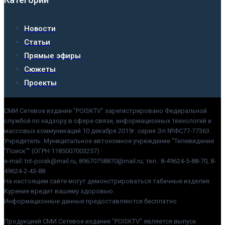
Новости
Статьи
Прямые эфиры
Сюжеты
Проекты
СМИ Сетевое издание "POISKTV" зарегистрировано Федеральной
службой по надзору в сфере связи, информационных технологий и
массовых коммуникаций 10 декабря 2019г. серия Эл №ФС77-77363.
Учредитель: Муниципальное автономное учреждение "Телевидение
"Поиск"" (ОГРН 1185007003257)
e-mail: tnt-poisk@mail.ru, 89670758870@mail.ru; тел.: 8-49624-5-88-70, 8-
49624-2-43-88
На настоящем сайте могут демонстрироваться табачные изделия.
Курение вредит вашему здоровью.
Информационные данные предоставляются бесплатно.
Продукцией СМИ Сетевое издание "POISKTV" является выпуск