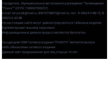
Учредитель: Муниципальное автономное учреждение "Телевидение
"Поиск"" (ОГРН 1185007003257)
e-mail: tnt-poisk@mail.ru, 89670758870@mail.ru; тел.: 8-49624-5-88-70, 8-
49624-2-43-88
На настоящем сайте могут демонстрироваться табачные изделия.
Курение вредит вашему здоровью.
Информационные данные предоставляются бесплатно.
Продукцией СМИ Сетевое издание "POISKTV" является выпуск
либо обновление сетевого издания.
Данный сайт предназначен для лиц старше 16 лет.