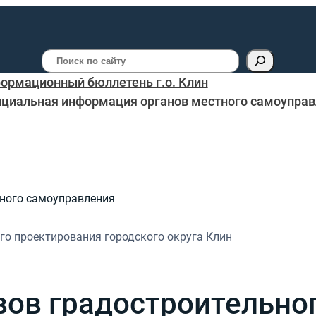
Поиск
ормационный бюллетень г.о. Клин
циальная информация органов местного самоуправл
ного самоуправления
го проектирования городского округа Клин
ов градостроительно