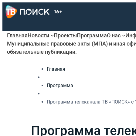
Главная
Новости
Проекты
Программа
О нас
Инф
Муниципальные правовые акты (МПА) и иная офи
обязательные публикации.
Главная
Программа
Программа телеканала ТВ «ПОИСК» с 19
Программа телек