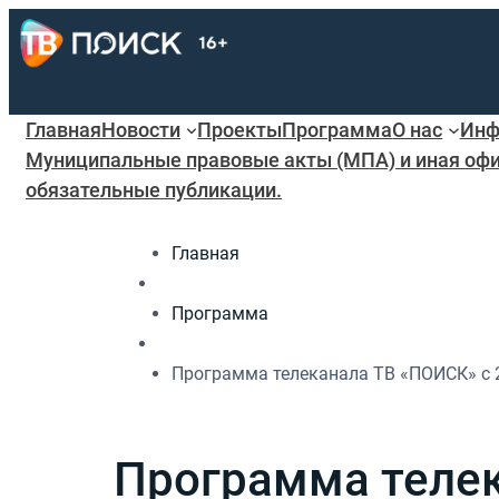
Главная
Новости
Проекты
Программа
О нас
Инф
Муниципальные правовые акты (МПА) и иная офи
обязательные публикации.
Главная
Программа
Программа телеканала ТВ «ПОИСК» с 20
Программа телек