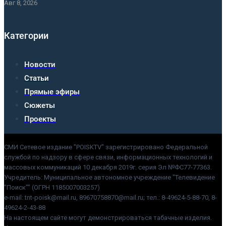
Авг 8, 2026
Категории
Новости
Статьи
Прямые эфиры
Сюжеты
Проекты
СМИ Сетевое издание "POISKTV" зарегистрировано Федеральной
службой по надзору в сфере связи, информационных технологий и
массовых коммуникаций 10 декабря 2019г. серия Эл №ФС77-77363.
Учредитель: Муниципальное автономное учреждение "Телевидение
"Поиск"" (ОГРН 1185007003257)
e-mail: tnt-poisk@mail.ru, 89670758870@mail.ru; тел.: 8-49624-5-88-70, 8-
49624-2-43-88
На настоящем сайте могут демонстрироваться табачные изделия.