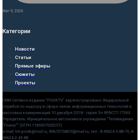
Авг 9, 2026
Категории
Новости
Статьи
Прямые эфиры
Сюжеты
Проекты
СМИ Сетевое издание "POISKTV" зарегистрировано Федеральной
службой по надзору в сфере связи, информационных технологий и
массовых коммуникаций 10 декабря 2019г. серия Эл №ФС77-77363.
Учредитель: Муниципальное автономное учреждение "Телевидение
"Поиск"" (ОГРН 1185007003257)
e-mail: tnt-poisk@mail.ru, 89670758870@mail.ru; тел.: 8-49624-5-88-70, 8-
49624-2-43-88