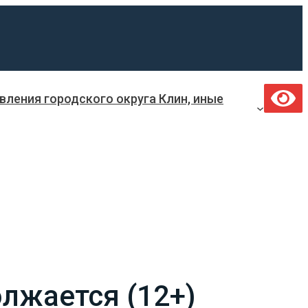
ления городского округа Клин, иные
лжается (12+)