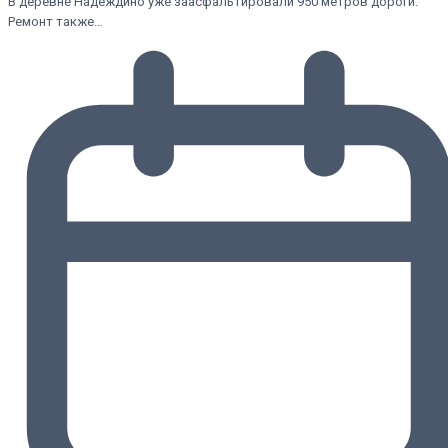
В деревне Надеждино уже заасфальтировали 950 метров дороги.
Ремонт также…