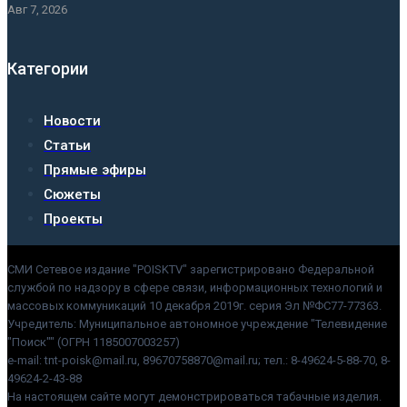
Авг 7, 2026
Категории
Новости
Статьи
Прямые эфиры
Сюжеты
Проекты
СМИ Сетевое издание "POISKTV" зарегистрировано Федеральной
службой по надзору в сфере связи, информационных технологий и
массовых коммуникаций 10 декабря 2019г. серия Эл №ФС77-77363.
Учредитель: Муниципальное автономное учреждение "Телевидение
"Поиск"" (ОГРН 1185007003257)
e-mail: tnt-poisk@mail.ru, 89670758870@mail.ru; тел.: 8-49624-5-88-70, 8-
49624-2-43-88
На настоящем сайте могут демонстрироваться табачные изделия.