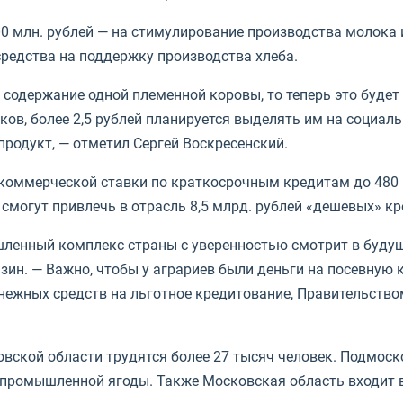
00 млн. рублей — на стимулирование производства молока
редства на поддержку производства хлеба.
 содержание одной племенной коровы, то теперь это будет
в, более 2,5 рублей планируется выделять им на социальн
родукт, — отметил Сергей Воскресенский.
коммерческой ставки по краткосрочным кредитам до 480 
смогут привлечь в отрасль 8,5 млрд. рублей «дешевых» кр
шленный комплекс страны с уверенностью смотрит в буду
азин. — Важно, чтобы у аграриев были деньги на посевну
ежных средств на льготное кредитование, Правительство
ской области трудятся более 27 тысяч человек. Подмоско
ю промышленной ягоды. Также Московская область входит 