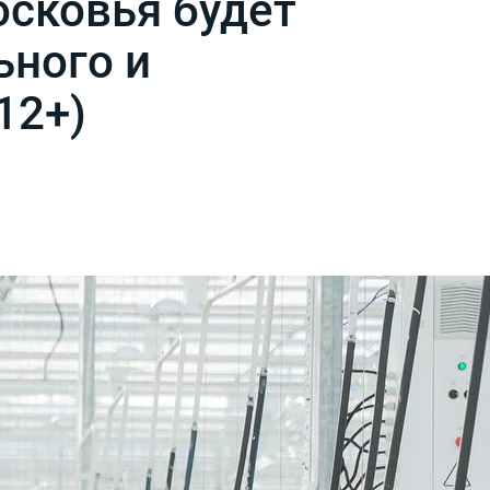
сковья будет
ьного и
12+)