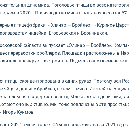
ожительная динамика. Поголовье птицы во всех категория
ьше, чем в 2020. Производство мяса птицы возросло на 5% 
лерные птицефабрики: «Элинар — Бройлер», «Куриное Царс
роизводству индейки: Егорьевская и Бронницкая.
осковской области выпускает «Элинар — Бройлер». Компан
и цех переработки бройлеров. Площадки расположены в На
водитель планирует построить в Подмосковье племенное п
ия птицы сконцентрирована в одних руках. Поэтому вся Ро
е яйцо и дальше бройлер, потом – мясо. Из этой ситуации 
ужна сильная поддержка власти, Минсельхоза деньгами, ус
ботают очень активно. Мы тоже вовлечены в эти проекты.
» Игорь Куимов.
ает 342,1 тысяч голов. Объем производства за 2021 год со