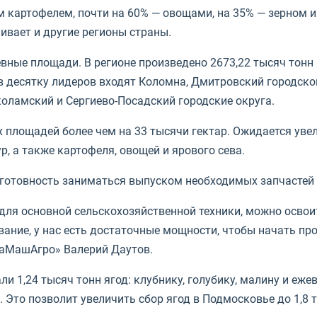
 картофелем, почти на 60% — овощами, на 35% — зерном и
ивает и другие регионы страны.
вные площади. В регионе произведено 2673,22 тысяч тонн
в десятку лидеров входят Коломна, Дмитровский городской
оламский и Сергиево-Посадский городские округа.
х площадей более чем на 33 тысячи гектар. Ожидается уве
, а также картофеля, овощей и ярового сева.
готовность заниматься выпуском необходимых запчастей 
я для основной сельскохозяйственной техники, можно ос
ание, у нас есть достаточные мощности, чтобы начать пр
лаМашАгро» Валерий Даутов.
 1,24 тысяч тонн ягод: клубнику, голубику, малину и еже
. Это позволит увеличить сбор ягод в Подмосковье до 1,8 т