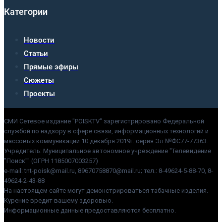
Категории
Новости
Статьи
Прямые эфиры
Сюжеты
Проекты
СМИ Сетевое издание "POISKTV" зарегистрировано Федеральной
службой по надзору в сфере связи, информационных технологий и
массовых коммуникаций 10 декабря 2019г. серия Эл №ФС77-77363.
Учредитель: Муниципальное автономное учреждение "Телевидение
"Поиск"" (ОГРН 1185007003257)
e-mail: tnt-poisk@mail.ru, 89670758870@mail.ru; тел.: 8-49624-5-88-70, 8-
49624-2-43-88
На настоящем сайте могут демонстрироваться табачные изделия.
Курение вредит вашему здоровью.
Информационные данные предоставляются бесплатно.