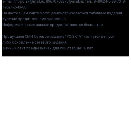
e-mail: tnt-poisk@mail.ru, 89670758870@mail.ru; тел.: 8-49624-5-88-70, 8-
49624-2-43-88
На настоящем сайте могут демонстрироваться табачные изделия.
Курение вредит вашему здоровью.
Информационные данные предоставляются бесплатно.
Продукцией СМИ Сетевое издание "POISKTV" является выпуск
либо обновление сетевого издания.
Данный сайт предназначен для лиц старше 16 лет.