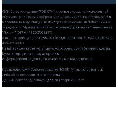
СМИ Сетевое издание "POISKTV" зарегистрировано Федеральной
службой по надзору в сфере связи, информационных технологий и
массовых коммуникаций 10 декабря 2019г. серия Эл №ФС77-77363.
Учредитель: Муниципальное автономное учреждение "Телевидение
"Поиск"" (ОГРН 1185007003257)
e-mail: tnt-poisk@mail.ru, 89670758870@mail.ru; тел.: 8-49624-5-88-70, 8-
49624-2-43-88
На настоящем сайте могут демонстрироваться табачные изделия.
Курение вредит вашему здоровью.
Информационные данные предоставляются бесплатно.
Продукцией СМИ Сетевое издание "POISKTV" является выпуск
либо обновление сетевого издания.
Данный сайт предназначен для лиц старше 16 лет.