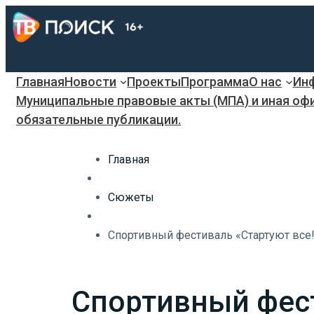
Главная
Новости
Проекты
Программа
О нас
Инф
Муниципальные правовые акты (МПА) и иная оф
обязательные публикации.
Главная
Сюжеты
Спортивный фестиваль «Стартуют все!»
Спортивный фести