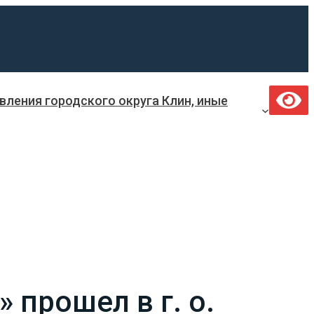
ления городского округа Клин, иные
 прошел в г. о.