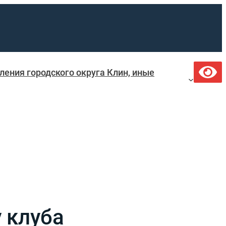
ения городского округа Клин, иные
у клуба