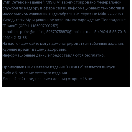
СМИ Сетевое издание "POISKTV" зарегистрировано Федеральной
службой по надзору в сфере связи, информационных технологий и
массовых коммуникаций 10 декабря 2019г. серия Эл №ФС77-77363.
Учредитель: Муниципальное автономное учреждение "Телевидение
"Поиск"" (ОГРН 1185007003257)
e-mail: tnt-poisk@mail.ru, 89670758870@mail.ru; тел.: 8-49624-5-88-70, 8-
49624-2-43-88
На настоящем сайте могут демонстрироваться табачные изделия.
Курение вредит вашему здоровью.
Информационные данные предоставляются бесплатно.
Продукцией СМИ Сетевое издание "POISKTV" является выпуск
либо обновление сетевого издания.
Данный сайт предназначен для лиц старше 16 лет.