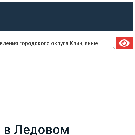
ления городского округа Клин, иные
х в Ледовом