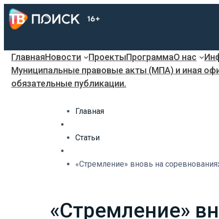
Главная
Новости
Проекты
Программа
О нас
Инф
Муниципальные правовые акты (МПА) и иная оф
обязательные публикации.
Главная
Статьи
«Стремление» вновь на соревнования
«Стремление» вн