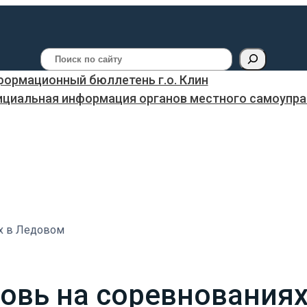
Поиск
ормационный бюллетень г.о. Клин
ициальная информация органов местного самоуправ
х в Ледовом
овь на соревнования