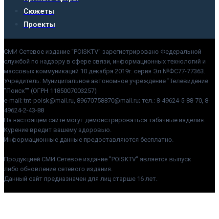
Сюжеты
Проекты
СМИ Сетевое издание "POISKTV" зарегистрировано Федеральной
службой по надзору в сфере связи, информационных технологий и
массовых коммуникаций 10 декабря 2019г. серия Эл №ФС77-77363.
Учредитель: Муниципальное автономное учреждение "Телевидение
"Поиск"" (ОГРН 1185007003257)
e-mail: tnt-poisk@mail.ru, 89670758870@mail.ru; тел.: 8-49624-5-88-70, 8-
49624-2-43-88
На настоящем сайте могут демонстрироваться табачные изделия.
Курение вредит вашему здоровью.
Информационные данные предоставляются бесплатно.
Продукцией СМИ Сетевое издание "POISKTV" является выпуск
либо обновление сетевого издания.
Данный сайт предназначен для лиц старше 16 лет.