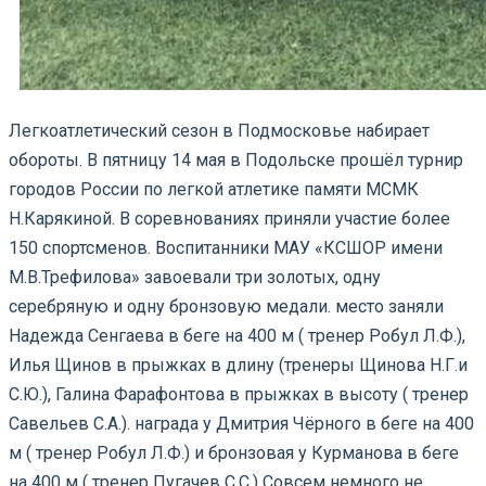
Легкоатлетический сезон в Подмосковье набирает
обороты. В пятницу 14 мая в Подольске прошёл турнир
городов России по легкой атлетике памяти МСМК
Н.Карякиной.
В соревнованиях приняли участие более
150 спортсменов. Воспитанники МАУ «КСШОР имени
М.В.Трефилова» завоевали три золотых, одну
серебряную и одну бронзовую медали. место заняли
Надежда Сенгаева в беге на 400 м ( тренер Робул Л.Ф.),
Илья Щинов в прыжках в длину (тренеры Щинова Н.Г.и
С.Ю.), Галина Фарафонтова в прыжках в высоту ( тренер
Савельев С.А.). награда у Дмитрия Чёрного в беге на 400
м ( тренер Робул Л.Ф.) и бронзовая у Курманова в беге
на 400 м ( тренер Пугачев С.С.) Совсем немного не