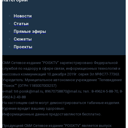
Новости
Статьи
Прямые эфиры
Сюжеты
Проекты
СМИ Сетевое издание "POISKTV" зарегистрировано Федеральной
службой по надзору в сфере связи, информационных технологий и
массовых коммуникаций 10 декабря 2019г. серия Эл №ФС77-77363.
Учредитель: Муниципальное автономное учреждение "Телевидение
"Поиск"" (ОГРН 1185007003257)
e-mail: tnt-poisk@mail.ru, 89670758870@mail.ru; тел.: 8-49624-5-88-70, 8-
49624-2-43-88
На настоящем сайте могут демонстрироваться табачные изделия.
Курение вредит вашему здоровью.
Информационные данные предоставляются бесплатно.
Продукцией СМИ Сетевое издание "POISKTV" является выпуск