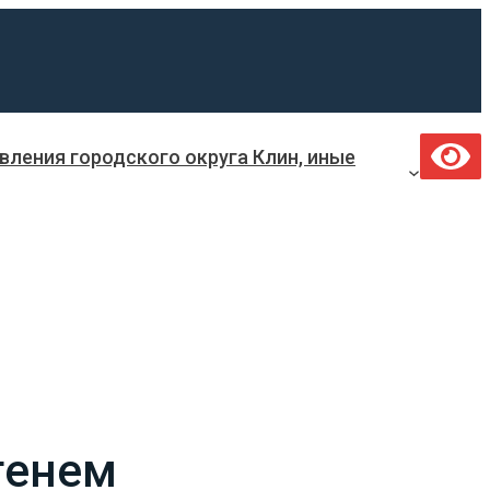
ления городского округа Клин, иные
генем