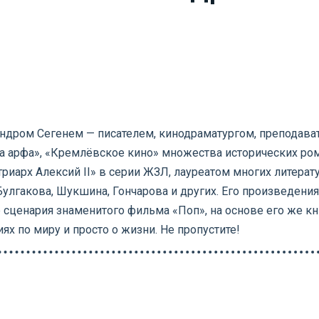
ндром Сегенем — писателем, кинодраматургом, преподават
ва арфа», «Кремлёвское кино»
множества исторических рома
атриарх Алексий II» в серии ЖЗЛ, лауреатом многих литер
улгакова, Шукшина, Гончарова и других. Его произведения
р сценария знаменитого фильма «Поп», на основе его же кн
ях по миру и просто о жизни. Не пропустите!