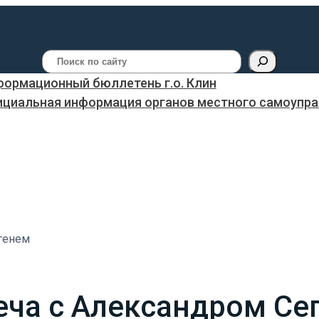
Поиск
ормационный бюллетень г.о. Клин
ициальная информация органов местного самоуправ
генем
еча с Александром Се