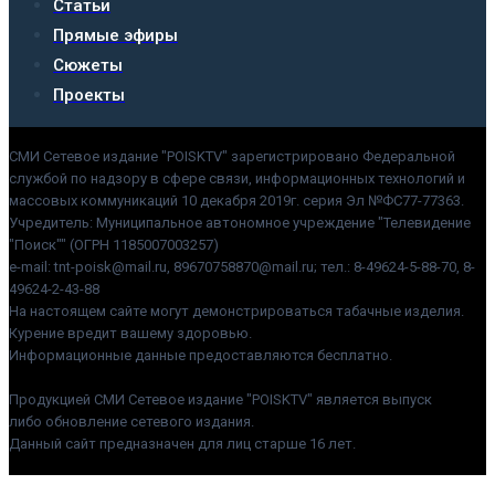
Статьи
Прямые эфиры
Сюжеты
Проекты
СМИ Сетевое издание "POISKTV" зарегистрировано Федеральной
службой по надзору в сфере связи, информационных технологий и
массовых коммуникаций 10 декабря 2019г. серия Эл №ФС77-77363.
Учредитель: Муниципальное автономное учреждение "Телевидение
"Поиск"" (ОГРН 1185007003257)
e-mail: tnt-poisk@mail.ru, 89670758870@mail.ru; тел.: 8-49624-5-88-70, 8-
49624-2-43-88
На настоящем сайте могут демонстрироваться табачные изделия.
Курение вредит вашему здоровью.
Информационные данные предоставляются бесплатно.
Продукцией СМИ Сетевое издание "POISKTV" является выпуск
либо обновление сетевого издания.
Данный сайт предназначен для лиц старше 16 лет.