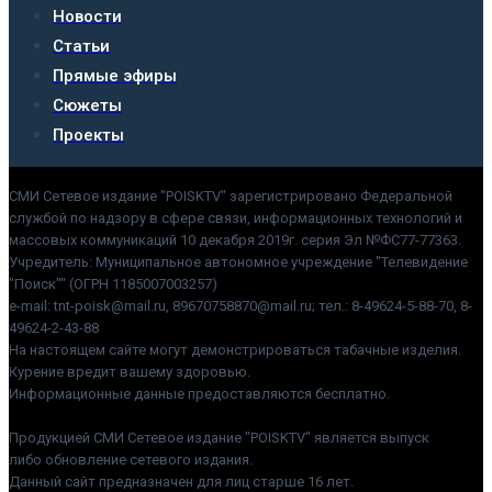
Новости
Статьи
Прямые эфиры
Сюжеты
Проекты
СМИ Сетевое издание "POISKTV" зарегистрировано Федеральной
службой по надзору в сфере связи, информационных технологий и
массовых коммуникаций 10 декабря 2019г. серия Эл №ФС77-77363.
Учредитель: Муниципальное автономное учреждение "Телевидение
"Поиск"" (ОГРН 1185007003257)
e-mail: tnt-poisk@mail.ru, 89670758870@mail.ru; тел.: 8-49624-5-88-70, 8-
49624-2-43-88
На настоящем сайте могут демонстрироваться табачные изделия.
Курение вредит вашему здоровью.
Информационные данные предоставляются бесплатно.
Продукцией СМИ Сетевое издание "POISKTV" является выпуск
либо обновление сетевого издания.
Данный сайт предназначен для лиц старше 16 лет.