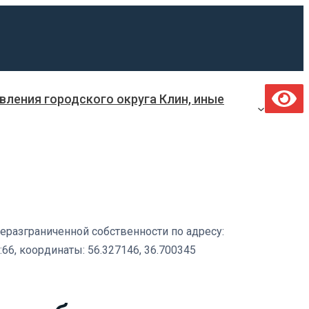
ления городского округа Клин, иные
разграниченной собственности по адресу:
66, координаты: 56.327146, 36.700345