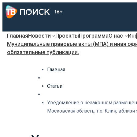
Главная
Новости
Проекты
Программа
О нас
Инф
Муниципальные правовые акты (МПА) и иная оф
обязательные публикации.
Главная
Статьи
Уведомление о незаконном размещени
Московская область, г.о. Клин, вблиз