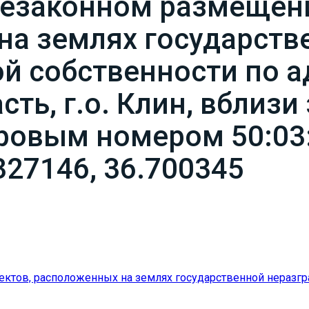
незаконном размещени
на землях государств
й собственности по а
ть, г.о. Клин, вблизи
тровым номером 50:03
327146, 36.700345
ктов, расположенных на землях государственной неразгра