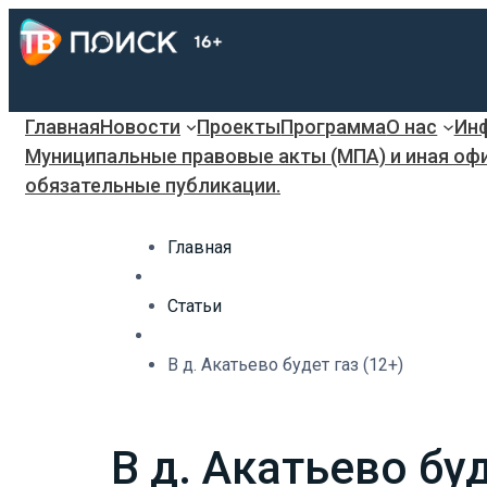
Главная
Новости
Проекты
Программа
О нас
Инф
Муниципальные правовые акты (МПА) и иная оф
обязательные публикации.
Главная
Статьи
В д. Акатьево будет газ (12+)
В д. Акатьево буд