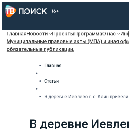
Главная
Новости
Проекты
Программа
О нас
Инф
Муниципальные правовые акты (МПА) и иная оф
обязательные публикации.
Главная
Статьи
В деревне Иевлево г. о. Клин привели
В деревне Иевлев