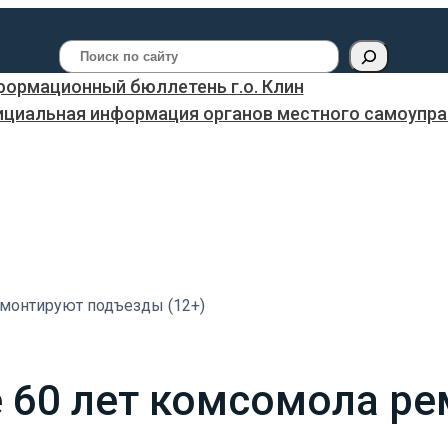
Поиск
ормационный бюллетень г.о. Клин
ициальная информация органов местного самоуправ
емонтируют подъезды (12+)
е 60 лет комсомола р