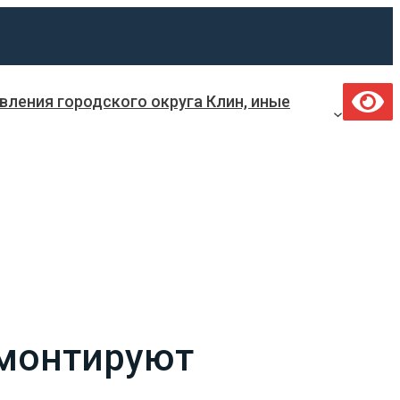
ления городского округа Клин, иные
емонтируют