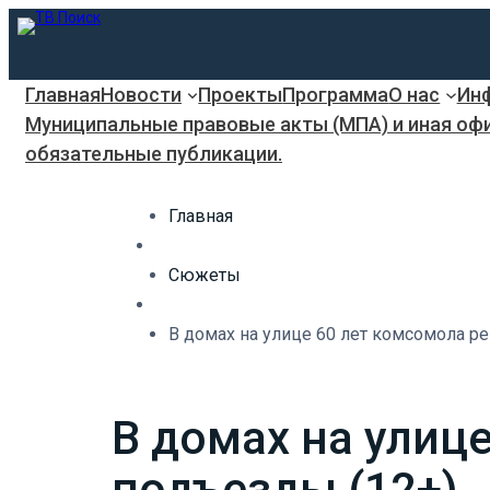
Главная
Новости
Проекты
Программа
О нас
Инф
Муниципальные правовые акты (МПА) и иная оф
обязательные публикации.
Главная
Сюжеты
В домах на улице 60 лет комсомола р
В домах на улиц
подъезды (12+)