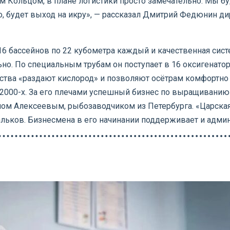
м Кольцом, в плане логистики просто замечательно. Мы б
 будет выход на икру», — рассказал Дмитрий Федюнин ди
6 бассейнов по 22 кубометра каждый и качественная систе
но. По специальным трубам он поступает в 16 оксигенато
йства «раздают кислород» и позволяют осётрам комфортн
2000-х. За его плечами успешный бизнес по выращиванию 
ом Алексеевым, рыбозаводчиком из Петербурга. «Царская 
льков. Бизнесмена в его начинании поддерживает и админ