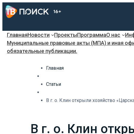
Главная
Новости
Проекты
Программа
О нас
Инф
Муниципальные правовые акты (МПА) и иная оф
обязательные публикации.
Главная
Статьи
В г. о. Клин открыли хозяйство «Царск
В г. о. Клин отк