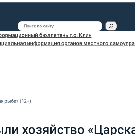
Поиск
ормационный бюллетень г.о. Клин
ициальная информация органов местного самоуправ
ая рыба» (12+)
рыли хозяйство «Царск