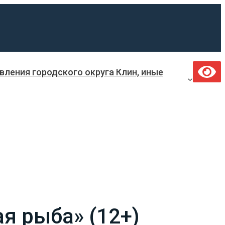
ления городского округа Клин, иные
ая рыба» (12+)