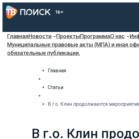
Главная
Новости
Проекты
Программа
О нас
Инф
Муниципальные правовые акты (МПА) и иная оф
обязательные публикации.
Главная
Статьи
В г.о. Клин продолжаются мероприятия
В г.о. Клин про