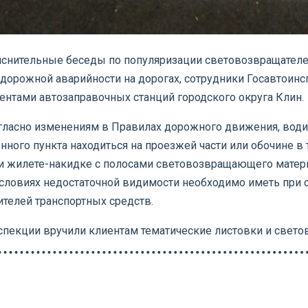
снительные беседы по популяризации световозвращателей
и дорожной аварийности на дорогах, сотрудники Госавтои
ентами автозаправочных станций городского округа Клин.
гласно изменениям в Правилах дорожного движения, водит
ого пункта находиться на проезжей части или обочине в 
ли жилете-накидке с полосами световозвращающего матер
 условиях недостаточной видимости необходимо иметь пр
телей транспортных средств.
спекции вручили клиентам тематические листовки и све