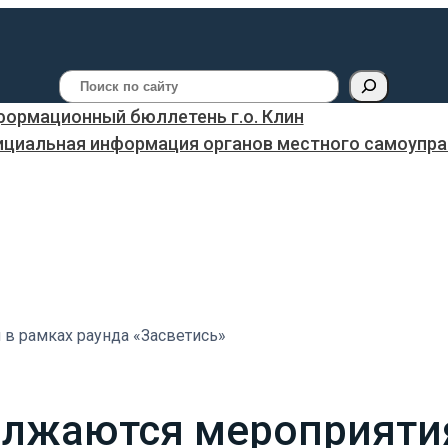
Поиск
ормационный бюллетень г.о. Клин
ициальная информация органов местного самоуправ
 в рамках раунда «Засветись»
должаются мероприяти