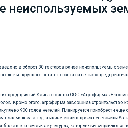
ее неиспользуемых зем
н введено в оборот 30 гектаров ранее неиспользуемых зе
головье крупного рогатого скота на сельхозпредприятиях 
 предприятий Клина остается ООО «Агрофирма «Елгозинско
голов. Кроме этого, агрофирма завершила строительство
акуплено 900 голов нетелей. Планируется приобрести еще о
 тонн молока в год, а инвестиции в проект составили боле
ребности в кормовых культурах, которые выращиваются н