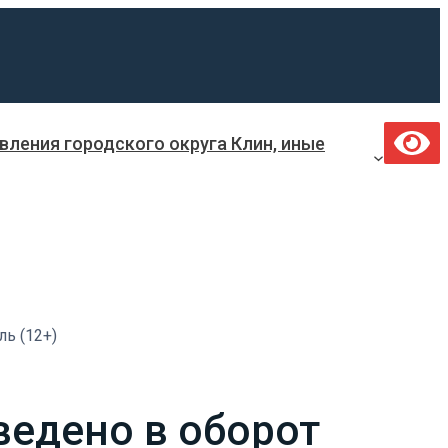
ления городского округа Клин, иные
ь (12+)
ведено в оборот