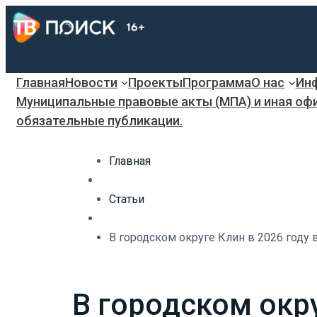
Главная
Новости
Проекты
Программа
О нас
Инф
Муниципальные правовые акты (МПА) и иная оф
обязательные публикации.
Главная
Статьи
В городском округе Клин в 2026 году 
В городском окру