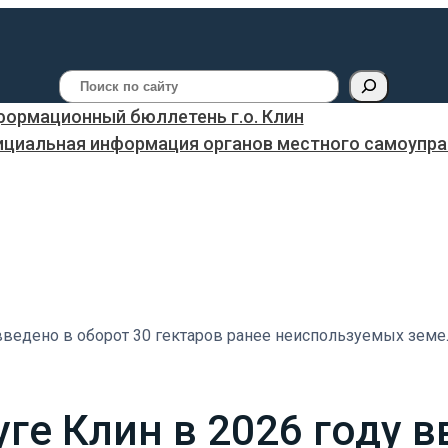
Поиск
ормационный бюллетень г.о. Клин
ициальная информация органов местного самоуправ
введено в оборот 30 гектаров ранее неиспользуемых земел
ге Клин в 2026 году в