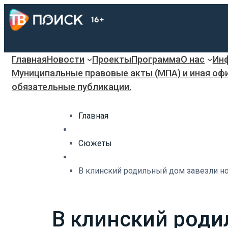
Главная
Новости
Проекты
Программа
О нас
Инф
Муниципальные правовые акты (МПА) и иная оф
обязательные публикации.
Главная
Сюжеты
В клинский родильный дом завезли но
В клинский роди