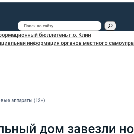
Поиск
ормационный бюллетень г.о. Клин
ициальная информация органов местного самоуправ
вые аппараты (12+)
льный дом завезли н