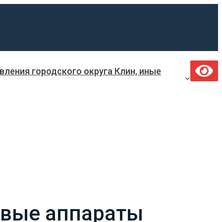
ления городского округа Клин, иные
овые аппараты