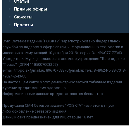
Статьи
Прямые эфиры
Сюжеты
Проекты
СМИ Сетевое издание "POISKTV" зарегистрировано Федеральной
службой по надзору в сфере связи, информационных технологий и
массовых коммуникаций 10 декабря 2019г. серия Эл №ФС77-77363.
Учредитель: Муниципальное автономное учреждение "Телевидение
"Поиск"" (ОГРН 1185007003257)
e-mail: tnt-poisk@mail.ru, 89670758870@mail.ru; тел.: 8-49624-5-88-70, 8-
49624-2-43-88
На настоящем сайте могут демонстрироваться табачные изделия.
Курение вредит вашему здоровью.
Информационные данные предоставляются бесплатно.
Продукцией СМИ Сетевое издание "POISKTV" является выпуск
либо обновление сетевого издания.
Данный сайт предназначен для лиц старше 16 лет.