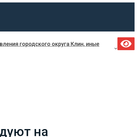
ления городского округа Клин, иные
дуют на