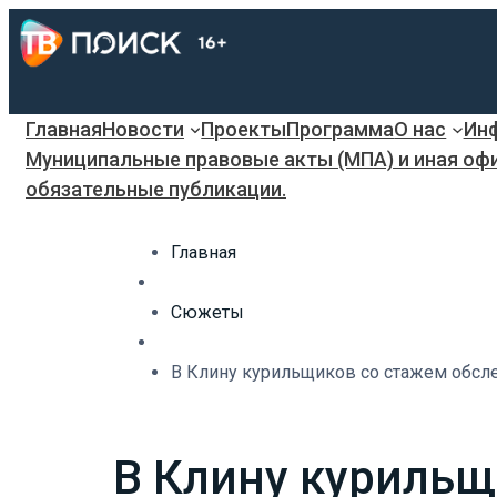
Главная
Новости
Проекты
Программа
О нас
Инф
Муниципальные правовые акты (МПА) и иная оф
обязательные публикации.
Главная
Сюжеты
В Клину курильщиков со стажем обсле
В Клину курильщ