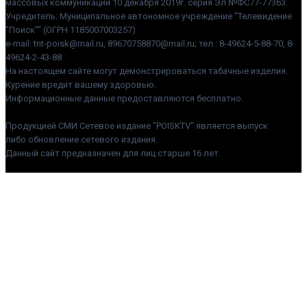
массовых коммуникаций 10 декабря 2019г. серия Эл №ФС77-77363.
Учредитель: Муниципальное автономное учреждение "Телевидение
"Поиск"" (ОГРН 1185007003257)
e-mail: tnt-poisk@mail.ru, 89670758870@mail.ru; тел.: 8-49624-5-88-70, 8-
49624-2-43-88
На настоящем сайте могут демонстрироваться табачные изделия.
Курение вредит вашему здоровью.
Информационные данные предоставляются бесплатно.
Продукцией СМИ Сетевое издание "POISKTV" является выпуск
либо обновление сетевого издания.
Данный сайт предназначен для лиц старше 16 лет.