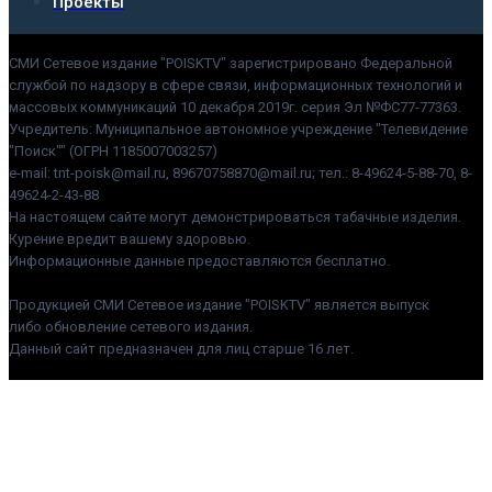
Проекты
СМИ Сетевое издание "POISKTV" зарегистрировано Федеральной
службой по надзору в сфере связи, информационных технологий и
массовых коммуникаций 10 декабря 2019г. серия Эл №ФС77-77363.
Учредитель: Муниципальное автономное учреждение "Телевидение
"Поиск"" (ОГРН 1185007003257)
e-mail: tnt-poisk@mail.ru, 89670758870@mail.ru; тел.: 8-49624-5-88-70, 8-
49624-2-43-88
На настоящем сайте могут демонстрироваться табачные изделия.
Курение вредит вашему здоровью.
Информационные данные предоставляются бесплатно.
Продукцией СМИ Сетевое издание "POISKTV" является выпуск
либо обновление сетевого издания.
Данный сайт предназначен для лиц старше 16 лет.