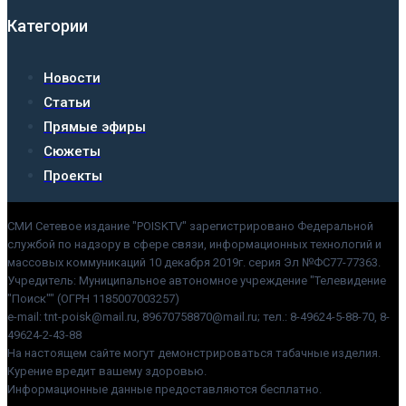
Категории
Новости
Статьи
Прямые эфиры
Сюжеты
Проекты
СМИ Сетевое издание "POISKTV" зарегистрировано Федеральной
службой по надзору в сфере связи, информационных технологий и
массовых коммуникаций 10 декабря 2019г. серия Эл №ФС77-77363.
Учредитель: Муниципальное автономное учреждение "Телевидение
"Поиск"" (ОГРН 1185007003257)
e-mail: tnt-poisk@mail.ru, 89670758870@mail.ru; тел.: 8-49624-5-88-70, 8-
49624-2-43-88
На настоящем сайте могут демонстрироваться табачные изделия.
Курение вредит вашему здоровью.
Информационные данные предоставляются бесплатно.