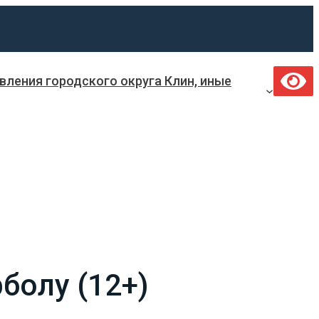
ления городского округа Клин, иные
болу (12+)