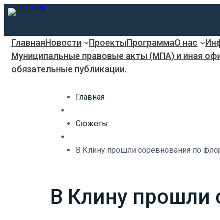
Главная
Новости
Проекты
Программа
О нас
Инф
Муниципальные правовые акты (МПА) и иная оф
обязательные публикации.
Главная
Сюжеты
В Клину прошли соревнования по флор
В Клину прошли 