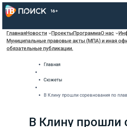
Главная
Новости
Проекты
Программа
О нас
Инф
Муниципальные правовые акты (МПА) и иная оф
обязательные публикации.
Главная
Сюжеты
В Клину прошли соревнования по пла
В Клину прошли 