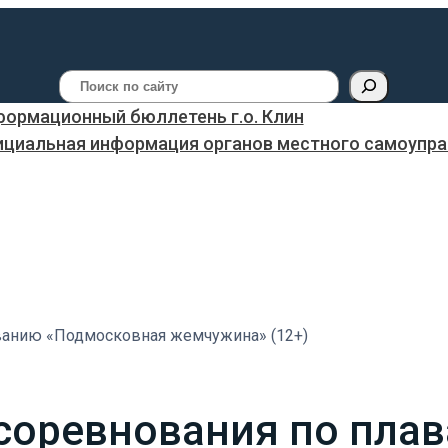
Поиск
ормационный бюллетень г.о. Клин
ициальная информация органов местного самоуправ
ванию «Подмосковная жемчужина» (12+)
соревнования по пла