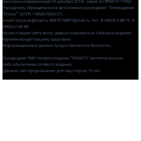
массовых коммуникаций 10 декабря 2019г. серия Эл №ФС77-77363.
Учредитель: Муниципальное автономное учреждение "Телевидение
"Поиск"" (ОГРН 1185007003257)
e-mail: tnt-poisk@mail.ru, 89670758870@mail.ru; тел.: 8-49624-5-88-70, 8-
49624-2-43-88
На настоящем сайте могут демонстрироваться табачные изделия.
Курение вредит вашему здоровью.
Информационные данные предоставляются бесплатно.
Продукцией СМИ Сетевое издание "POISKTV" является выпуск
либо обновление сетевого издания.
Данный сайт предназначен для лиц старше 16 лет.