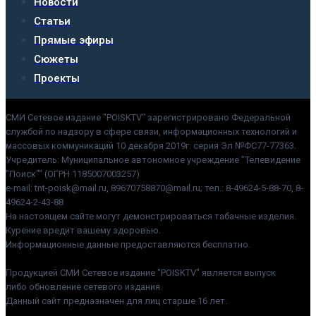
Новости
Статьи
Прямые эфиры
Сюжеты
Проекты
СМИ Сетевое издание "POISKTV" зарегистрировано Федеральной
службой по надзору в сфере связи, информационных технологий и
массовых коммуникаций 10 декабря 2019г. серия Эл №ФС77-77363.
Учредитель: Муниципальное автономное учреждение "Телевидение
"Поиск"" (ОГРН 1185007003257)
e-mail: tnt-poisk@mail.ru, 89670758870@mail.ru; тел.: 8-49624-5-88-70, 8-
49624-2-43-88
На настоящем сайте могут демонстрироваться табачные изделия.
Курение вредит вашему здоровью.
Информационные данные предоставляются бесплатно.
Продукцией СМИ Сетевое издание "POISKTV" является выпуск
либо обновление сетевого издания.
Данный сайт предназначен для лиц старше 16 лет.