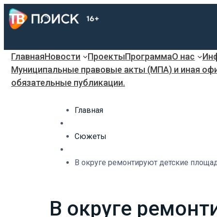
Главная
Новости
Проекты
Программа
О нас
Инф
Муниципальные правовые акты (МПА) и иная оф
обязательные публикации.
Главная
Сюжеты
В округе ремонтируют детские площад
В округе ремонт