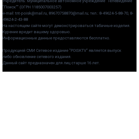
Учредитель: Муниципальное автономное учреждение "Телевидение
"Поиск"" (ОГРН 1185007003257)
e-mail: tnt-poisk@mail.ru, 89670758870@mail.ru; тел.: 8-49624-5-88-70, 8-
49624-2-43-88
На настоящем сайте могут демонстрироваться табачные изделия.
Курение вредит вашему здоровью.
Информационные данные предоставляются бесплатно.
Продукцией СМИ Сетевое издание "POISKTV" является выпуск
либо обновление сетевого издания.
Данный сайт предназначен для лиц старше 16 лет.