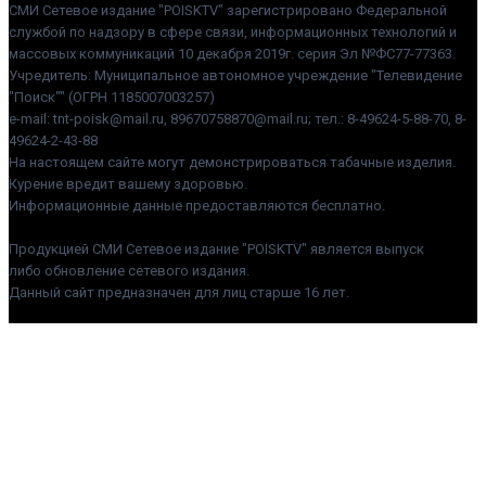
СМИ Сетевое издание "POISKTV" зарегистрировано Федеральной
службой по надзору в сфере связи, информационных технологий и
массовых коммуникаций 10 декабря 2019г. серия Эл №ФС77-77363.
Учредитель: Муниципальное автономное учреждение "Телевидение
"Поиск"" (ОГРН 1185007003257)
e-mail: tnt-poisk@mail.ru, 89670758870@mail.ru; тел.: 8-49624-5-88-70, 8-
49624-2-43-88
На настоящем сайте могут демонстрироваться табачные изделия.
Курение вредит вашему здоровью.
Информационные данные предоставляются бесплатно.
Продукцией СМИ Сетевое издание "POISKTV" является выпуск
либо обновление сетевого издания.
Данный сайт предназначен для лиц старше 16 лет.