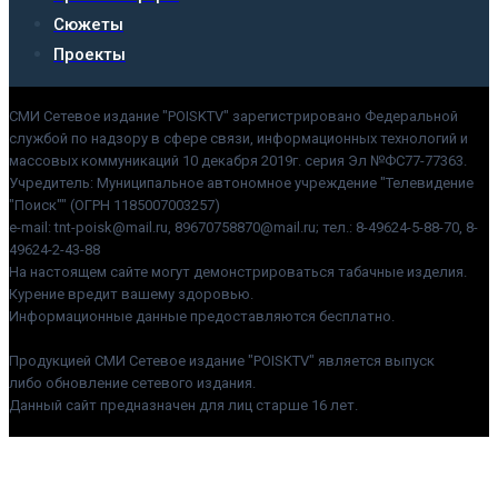
Сюжеты
Проекты
СМИ Сетевое издание "POISKTV" зарегистрировано Федеральной
службой по надзору в сфере связи, информационных технологий и
массовых коммуникаций 10 декабря 2019г. серия Эл №ФС77-77363.
Учредитель: Муниципальное автономное учреждение "Телевидение
"Поиск"" (ОГРН 1185007003257)
e-mail: tnt-poisk@mail.ru, 89670758870@mail.ru; тел.: 8-49624-5-88-70, 8-
49624-2-43-88
На настоящем сайте могут демонстрироваться табачные изделия.
Курение вредит вашему здоровью.
Информационные данные предоставляются бесплатно.
Продукцией СМИ Сетевое издание "POISKTV" является выпуск
либо обновление сетевого издания.
Данный сайт предназначен для лиц старше 16 лет.