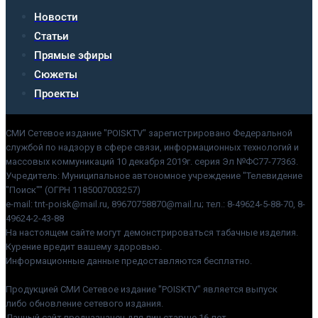
Новости
Статьи
Прямые эфиры
Сюжеты
Проекты
СМИ Сетевое издание "POISKTV" зарегистрировано Федеральной
службой по надзору в сфере связи, информационных технологий и
массовых коммуникаций 10 декабря 2019г. серия Эл №ФС77-77363.
Учредитель: Муниципальное автономное учреждение "Телевидение
"Поиск"" (ОГРН 1185007003257)
e-mail: tnt-poisk@mail.ru, 89670758870@mail.ru; тел.: 8-49624-5-88-70, 8-
49624-2-43-88
На настоящем сайте могут демонстрироваться табачные изделия.
Курение вредит вашему здоровью.
Информационные данные предоставляются бесплатно.
Продукцией СМИ Сетевое издание "POISKTV" является выпуск
либо обновление сетевого издания.
Данный сайт предназначен для лиц старше 16 лет.