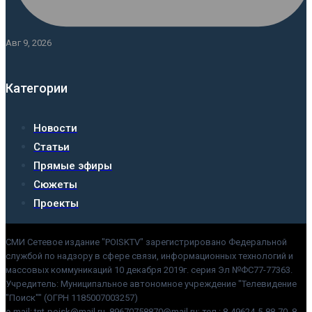
Авг 9, 2026
Категории
Новости
Статьи
Прямые эфиры
Сюжеты
Проекты
СМИ Сетевое издание "POISKTV" зарегистрировано Федеральной
службой по надзору в сфере связи, информационных технологий и
массовых коммуникаций 10 декабря 2019г. серия Эл №ФС77-77363.
Учредитель: Муниципальное автономное учреждение "Телевидение
"Поиск"" (ОГРН 1185007003257)
e-mail: tnt-poisk@mail.ru, 89670758870@mail.ru; тел.: 8-49624-5-88-70, 8-