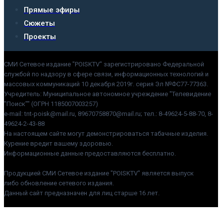
Прямые эфиры
Сюжеты
Проекты
СМИ Сетевое издание "POISKTV" зарегистрировано Федеральной
службой по надзору в сфере связи, информационных технологий и
массовых коммуникаций 10 декабря 2019г. серия Эл №ФС77-77363.
Учредитель: Муниципальное автономное учреждение "Телевидение
"Поиск"" (ОГРН 1185007003257)
e-mail: tnt-poisk@mail.ru, 89670758870@mail.ru; тел.: 8-49624-5-88-70, 8-
49624-2-43-88
На настоящем сайте могут демонстрироваться табачные изделия.
Курение вредит вашему здоровью.
Информационные данные предоставляются бесплатно.
Продукцией СМИ Сетевое издание "POISKTV" является выпуск
либо обновление сетевого издания.
Данный сайт предназначен для лиц старше 16 лет.