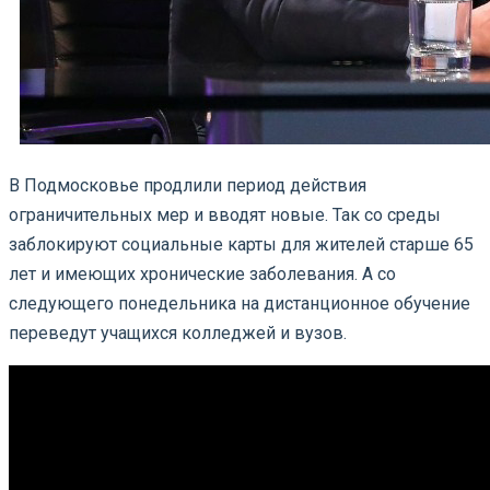
В Подмосковье продлили период действия
ограничительных мер и вводят новые. Так со среды
заблокируют социальные карты для жителей старше 65
лет и имеющих хронические заболевания. А со
следующего понедельника на дистанционное обучение
переведут учащихся колледжей и вузов.