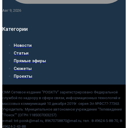
Авг 9, 2026
Категории
Новости
Статьи
Прямые эфиры
Сюжеты
Проекты
СМИ Сетевое издание "POISKTV" зарегистрировано Федеральной
службой по надзору в сфере связи, информационных технологий и
массовых коммуникаций 10 декабря 2019г. серия Эл №ФС77-77363.
Учредитель: Муниципальное автономное учреждение "Телевидение
"Поиск"" (ОГРН 1185007003257)
e-mail: tnt-poisk@mail.ru, 89670758870@mail.ru; тел.: 8-49624-5-88-70, 8-
49624-2-43-88